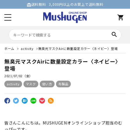
送料無料
3,000円以上のお買上で送料無料
card_giftcard
shopping_cart
search
ホーム
activity
無臭元マスクAirに数量設定カラー〈ネイビー〉登場
無臭元マスクAirに数量設定カラー〈ネイビー〉
登場
2021/07/02（金）
activity
マスク
使い方
布製品
皆さんこんにちは。MUSHUGENオンラインショップ担当のむ
っぴーです。