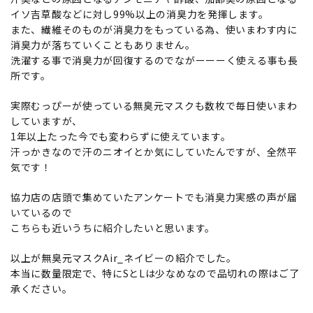
イソ吉草酸などに対し99%以上の消臭力を発揮します。
また、繊維そのものが消臭力をもっている為、使いまわす内に
消臭力が落ちていくこともありません。
洗濯する事で消臭力が回復するのでながーーーく使える事も長
所です。
実際むっぴーが使っている無臭元マスクも数枚で毎日使いまわ
していますが、
1年以上たった今でも変わらずに使えています。
汗っかきなので汗のニオイとか気にしていたんですが、全然平
気です！
協力店の店頭で集めていたアンケートでも消臭力実感の声が届
いているので
こちらも近いうちに紹介したいと思います。
以上が無臭元マスクAir_ネイビーの紹介でした。
本当に数量限定で、特にSとLは少なめなので品切れの際はご了
承ください。