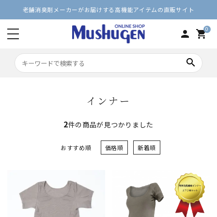
老舗消臭剤メーカーがお届けする高機能アイテムの直販サイト
0
person
shopping_cart
search
インナー
2
件の商品が見つかりました
おすすめ順
価格順
新着順