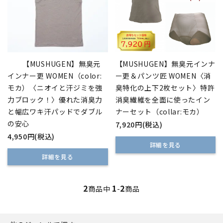
【MUSHUGEN】無臭元
【MUSHUGEN】無臭元インナ
インナー更 WOMEN（color:
ー更＆パンツ匠 WOMEN〈消
モカ）〈ニオイと汗ジミを強
臭特化の上下2枚セット〉特許
力ブロック！〉優れた消臭力
消臭繊維を全面に使ったイン
と幅広ワキ汗パッドでダブル
ナーセット（collar:モカ）
の安心
7,920円(税込)
4,950円(税込)
詳細を見る
詳細を見る
2
1
2
商品中
-
商品