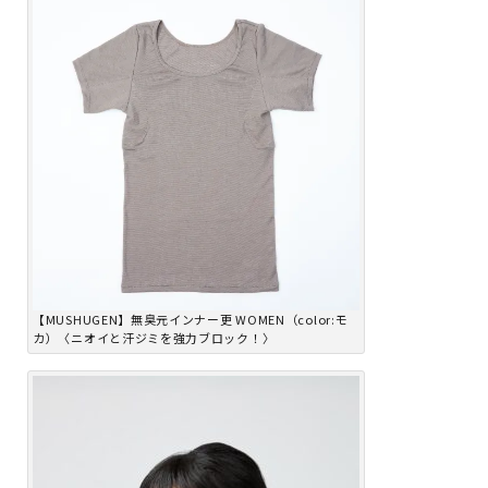
【MUSHUGEN】無臭元インナー更 WOMEN（color:モ
カ）〈ニオイと汗ジミを強力ブロック！〉