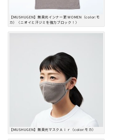
【MUSHUGEN】無臭元インナー更 WOMEN（color:モ
カ）〈ニオイと汗ジミを強力ブロック！〉
【MUSHUGEN】無臭元マスクＡｉｒ（color:モカ）