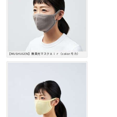
【MUSHUGEN】無臭元マスクＡｉｒ（color:モカ）