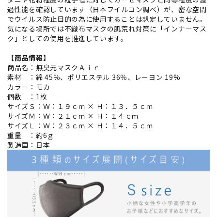
過性能を確認しています（日本フイルコン調べ）が、密な空間
でウイルス防止目的の為に使用することは想定していません。
気になる場所では不織布マスクの肌荒れ対策に「インナーマス
ク」としての使用を推進しています。
【商品情報】
商品名：無臭元マスクＡｉｒ
素材 ：綿 45％、ポリエステル 36％、レーヨン 19%
カラー：モカ
個数 ：1枚
サイズＳ：Ｗ：１９ｃｍ × Ｈ：１３．５ｃｍ
サイズＭ：Ｗ：２１ｃｍ × Ｈ：１４ｃｍ
サイズＬ：Ｗ：２３ｃｍ × Ｈ：１４．５ｃｍ
重量 ：約6ｇ
製造国：日本