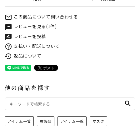
この商品について問い合わせる
mail_outline
レビューを見る(1件)
textsms
レビューを投稿
rate_review
支払い・配送について
help_outline
返品について
settings_backup_restore
他の商品を探す
search
アイテム一覧
布製品
アイテム一覧
マスク