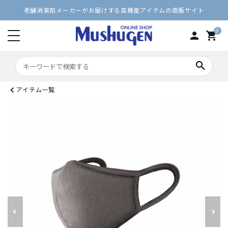
老舗消臭剤メーカーがお届けする高機能アイテムの直販サイト
0
person
shopping_cart
search
アイテム一覧