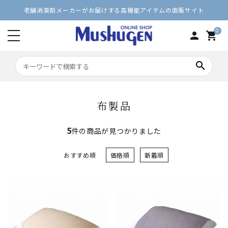
老舗消臭剤メーカーがお届けする高機能アイテムの直販サイト
0
person
shopping_cart
search
布製品
5
件の商品が見つかりました
おすすめ順
価格順
新着順