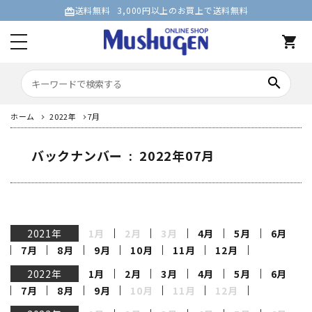
送料無料
3,000円以上のお買上で送料無料
card_giftcard
shopping_cart
search
ホーム
2022年
7月
バックナンバー : 2022年07月
2021年
1月
2月
3月
4月
5月
6月
7月
8月
9月
10月
11月
12月
2022年
1月
2月
3月
4月
5月
6月
7月
8月
9月
10月
11月
12月