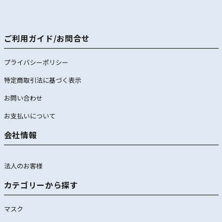
ご利用ガイド/お問合せ
プライバシーポリシー
特定商取引法に基づく表示
お問い合わせ
お支払いについて
会社情報
法人のお客様
カテゴリーから探す
マスク